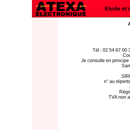
Etude et 
Tél : 02 54 67 00 
Cou
Je consulte en principe
Sam
SIR
n° au répert
Régi
TVA non ap