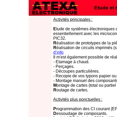
Etude et 
Activités principales :
E
tude de systèmes électroniques d
essentiellement avec les microcon
PIC32.
R
éalisation de prototypes de la piè
R
éalisation de circuits imprimés (
d’info
Il m'est également possible de réal
- Etamage à chaud.
- Perçages.
- Découpes particulières.
- Recopie de vos typons papier ou
- Montage manuel des composants
M
ontage de cartes (total ou parti
R
outage de cartes.
Activités plus ponctuelles :
P
rogrammation des CI courant (
D
essoudage de composants.