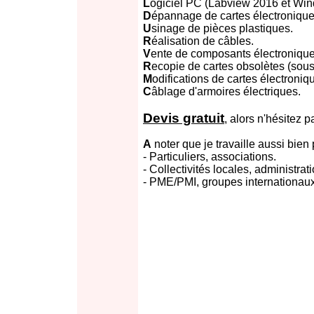
L
ogiciel PC (Labview 2016 et Win
D
épannage de cartes électronique
U
sinage de pièces plastiques.
R
éalisation de câbles.
V
ente de composants électronique
R
ecopie de cartes obsolètes (sous
M
odifications de cartes électroniq
C
âblage d'armoires électriques.
Devis gratuit
, alors n'hésitez p
A
noter que je travaille aussi bien 
- Particuliers, associations.
- Collectivités locales, administra
- PME/PMI, groupes internationaux